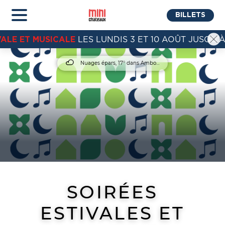
BILLETS
VALE ET MUSICALE
LES LUNDIS 3 ET 10 AOÛT JUSQU'À
Nuages épars, 17° dans Amboise
SOIRÉES
ESTIVALES ET