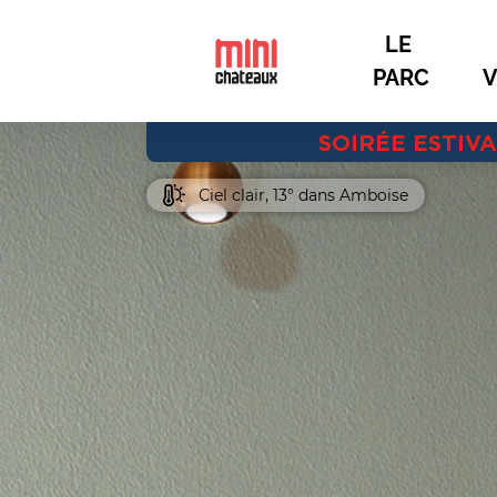
LE 
PARC
V
SOIRÉE ESTIV
Ciel clair, 13° dans Amboise