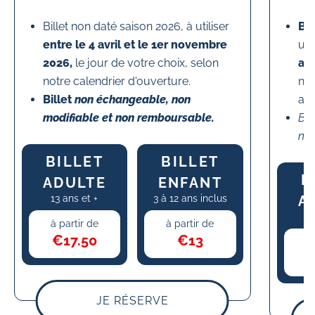
Billet non daté saison 2026, à utiliser
Bil
entre le 4 avril et le 1er novembre
un
2026,
le jour de votre choix, selon
avr
notre calendrier d'ouverture.
not
​Billet
non échangeable, non
acc
modifiable et non remboursable.
​Bi
non
BILLET
BILLET
B
ADULTE
ENFANT
13 ans et +
3 à 12 ans inclus
A
13
à partir de
à partir de
e: 18.00
Prix de l'offre: 17.50
Prix de l'offre: 13.00
€17.50
€13
à 
JE RÉSERVE